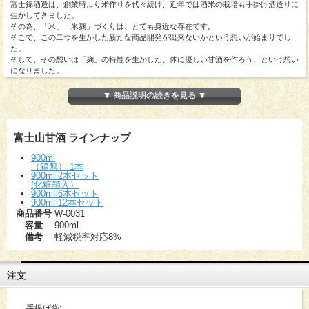
富士錦酒造は、創業時より米作りを代々続け、近年では酒米の栽培も手掛け酒造りに
生かしてきました。
その為、「米」「米麹」づくりは、とても身近な存在です。
そこで、この二つを生かした新たな商品開発が出来ないかという想いが始まりでし
た。
そして、その想いは「麹」の特性を生かした、体に優しい甘酒を作ろう、という想い
になりました。
▼ 商品説明の続きを見る ▼
富士山甘酒 ラインナップ
900ml
（箱無） 1本
900ml 2本セット
(化粧箱入）
900ml 6本セット
900ml 12本セット
商品番号
W-0031
容量
900ml
備考
軽減税率対応8%
注文
手提げ袋: