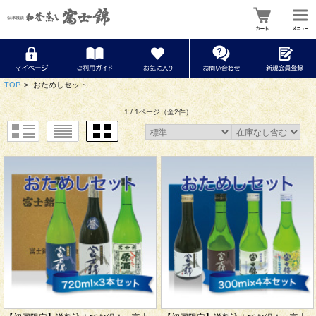
TOP
>
おためしセット
1 / 1ページ
（全2件）