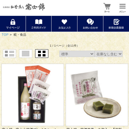
TOP
>
糀・食品
1 / 1ページ
（全11件）