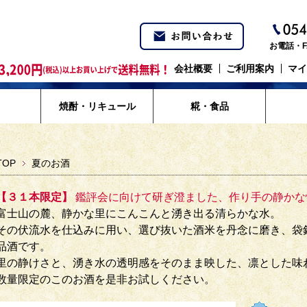
お電話・F
会社概要
ご利用案内
マイ
焼酎・リキュール
糀・食品
TOP
夏のお酒
【３１本限定】
鑑評会に向けて研ぎ澄ました、作り手の静かな
富士山の麓、静かな里にこんこんと湧き出る清らかな水。
その伏流水を仕込みに用い、選び抜いた酒米を丹念に磨き、袋
品酒です。
里の静けさと、湧き水の透明感をそのまま映した、凛とした味
数量限定のこのお酒を是非お試しください。