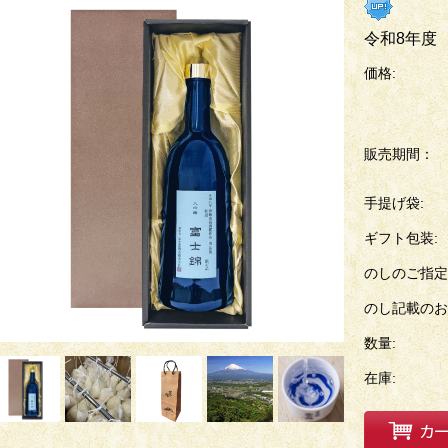
令和8年度
価格:
販売期間：
手提げ袋:
ギフト包装:
のしのご指定
のし記載のお
数量:
在庫: