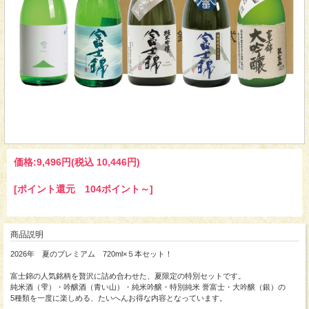
価格:
9,496円
(税込 10,446円)
[ポイント還元 104ポイント～]
商品説明
2026年 夏のプレミアム 720ml×５本セット！
富士錦の人気銘柄を贅沢に詰め合わせた、夏限定の特別セットです。
純米酒（雫）・吟醸酒（青い山）・純米吟醸・特別純米 誉富士・大吟醸（銀）の
5種類を一度に楽しめる、たいへんお得な内容となっています。