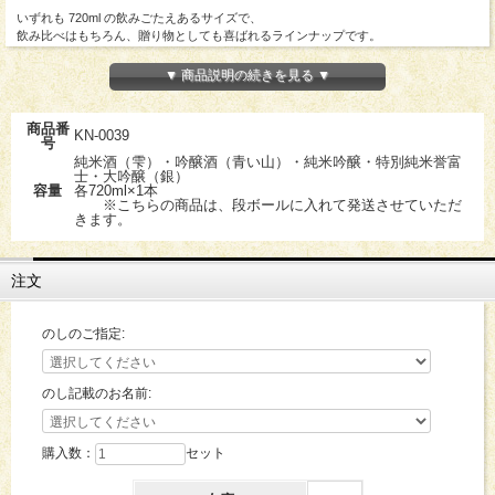
いずれも 720ml の飲みごたえあるサイズで、
飲み比べはもちろん、贈り物としても喜ばれるラインナップです。
涼しげな夏ラベルも入ってのお届けとなりますので、 季節のご挨拶や特別な日の贈
▼ 商品説明の続きを見る ▼
答にもぴったりです。
送料込み
商品番
KN-0039
号
※こちらの商品価格には送料が含まれております。
純米酒（雫）・吟醸酒（青い山）・純米吟醸・特別純米誉富
士・大吟醸（銀）
容量
各720ml×1本
※こちらの商品は、段ボールに入れて発送させていただ
きます。
注文
のしのご指定:
のし記載のお名前:
購入数：
セット