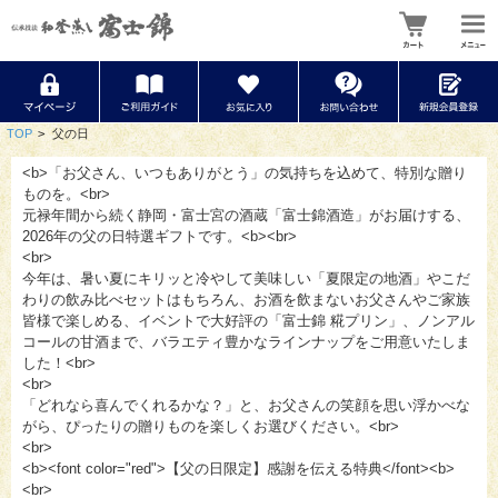
TOP
>
父の日
<b>「お父さん、いつもありがとう」の気持ちを込めて、特別な贈り
ものを。<br>
元禄年間から続く静岡・富士宮の酒蔵「富士錦酒造」がお届けする、
2026年の父の日特選ギフトです。<b><br>
<br>
今年は、暑い夏にキリッと冷やして美味しい「夏限定の地酒」やこだ
わりの飲み比べセットはもちろん、お酒を飲まないお父さんやご家族
皆様で楽しめる、イベントで大好評の「富士錦 糀プリン」、ノンアル
コールの甘酒まで、バラエティ豊かなラインナップをご用意いたしま
した！<br>
<br>
「どれなら喜んでくれるかな？」と、お父さんの笑顔を思い浮かべな
がら、ぴったりの贈りものを楽しくお選びください。<br>
<br>
<b><font color="red">【父の日限定】感謝を伝える特典</font><b>
<br>