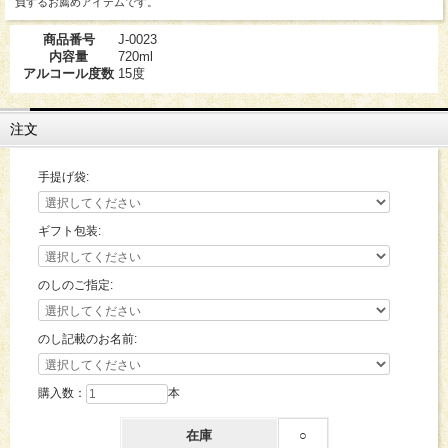
負するお薦めアイテムです。
商品番号
J-0023
内容量
720ml
アルコール度数
15度
注文
手提げ袋:
ギフト包装:
のしのご指定:
のし記載のお名前:
購入数：
本
在庫
○