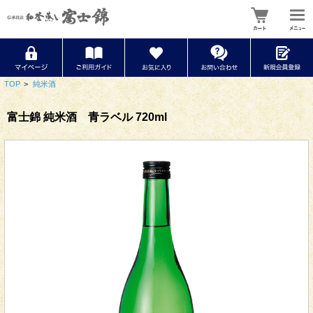
TOP
>
純米酒
富士錦 純米酒 青ラベル 720ml